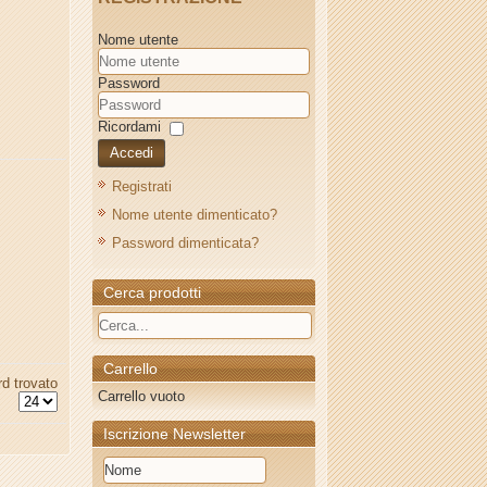
Nome utente
Password
Ricordami
Accedi
Registrati
Nome utente dimenticato?
Password dimenticata?
Cerca prodotti
Carrello
d trovato
Carrello vuoto
Iscrizione Newsletter