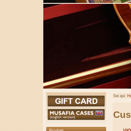
Sei qui:
H
Cus
Prodotti
VI