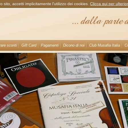
sito, accetti implicitamente l'utilizzo dei cookies.
Clicca qui per ulterio
are sconti
Gift Card
Pagamenti
Dicono di noi
Club Musafia Italia
Co