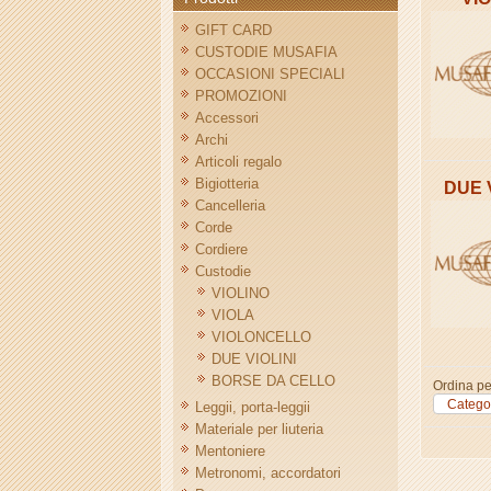
GIFT CARD
CUSTODIE MUSAFIA
OCCASIONI SPECIALI
PROMOZIONI
Accessori
Archi
Articoli regalo
Bigiotteria
DUE 
Cancelleria
Corde
Cordiere
Custodie
VIOLINO
VIOLA
VIOLONCELLO
DUE VIOLINI
BORSE DA CELLO
Ordina pe
Categor
Leggii, porta-leggii
Materiale per liuteria
Mentoniere
Metronomi, accordatori