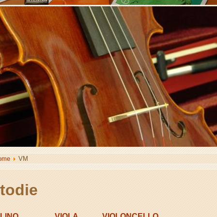
ome
VM
todie
OLINO
VIOLA
VIOLONCELLO