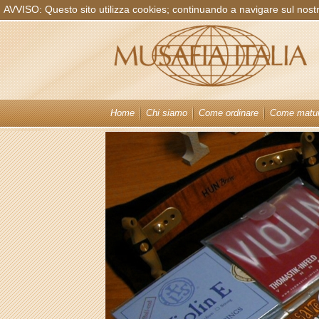
AVVISO: Questo sito utilizza cookies; continuando a navigare sul nostro 
Home
Chi siamo
Come ordinare
Come matur