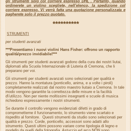
gli strumenti solo col corriere espresso DHL . Pertanto, quando
ordinerete un violino scegliete, nell'elenco, la spedizione col
corriere espresso. Vi verrà fatta una quotazione personalizzata e
pagherete solo il prezzo quotato.
**********
STRUMENTI
per studenti avanzati
***Presentiamo i nuovi violini Hans Fisher: offrono un rapporto
qualità/prezzo invidiabile!***
Gli strumenti per studenti avanzati godono della cura dei nostri liutai,
diplomati alla Scuola Internazionale di Liuteria di Cremona, che li
preparano per voi.
Gli strumenti per studenti avanzati sono selezionati per qualità e
prezzo. Hanno la montatura (ponticello, anima, e a volte i piroli)
completamente realizzati dal nostro maestro liutaio a Cremona. In tale
modo vengono garantite la correttezza delle misure e la facilità
d\'utilizzo. Non per niente moltissimi insegnanti e scuole di musica
richiedono espressamente i nostri strumenti.
Se durante il controllo vengono evidenziati difetti in grado di
comprometterne il funzionamento, lo strumento viene scartato e
rispedito al fornitore. Questi strumenti da studio sono selezionati per
qualità e prezzo. Corde, ponticello, accessori sono adatti allo
strumento. Questi ultimi possono variare come tipologia di legno e
modello da quelli della fotografia. Astuccio ed arco NON sono