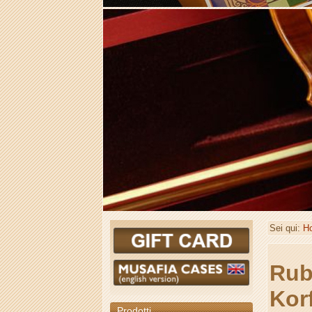
Sei qui:
H
Ru
Korf
Prodotti