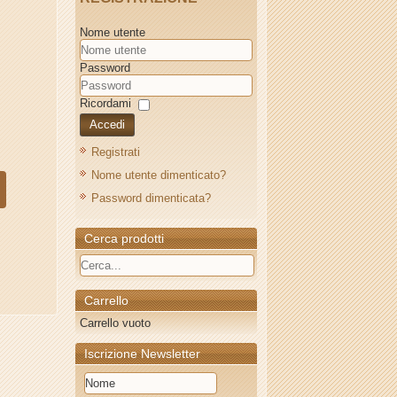
Nome utente
Password
Ricordami
Accedi
Registrati
Nome utente dimenticato?
Password dimenticata?
Cerca prodotti
Carrello
Carrello vuoto
Iscrizione Newsletter