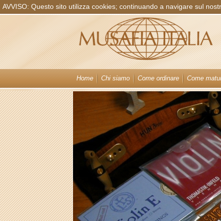
AVVISO: Questo sito utilizza cookies; continuando a navigare sul nostro 
Home
Chi siamo
Come ordinare
Come matur