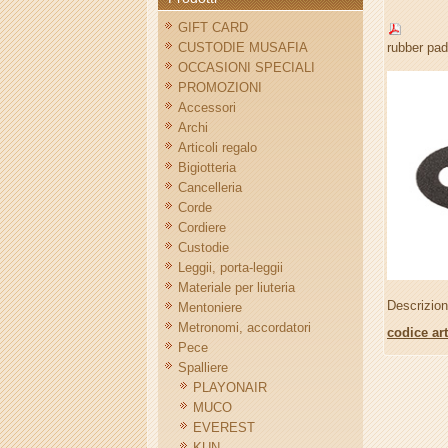
GIFT CARD
CUSTODIE MUSAFIA
rubber pad
OCCASIONI SPECIALI
PROMOZIONI
Accessori
Archi
Articoli regalo
Bigiotteria
Cancelleria
Corde
Cordiere
Custodie
Leggii, porta-leggii
Materiale per liuteria
Descrizio
Mentoniere
Metronomi, accordatori
codice ar
Pece
Spalliere
PLAYONAIR
MUCO
EVEREST
KUN