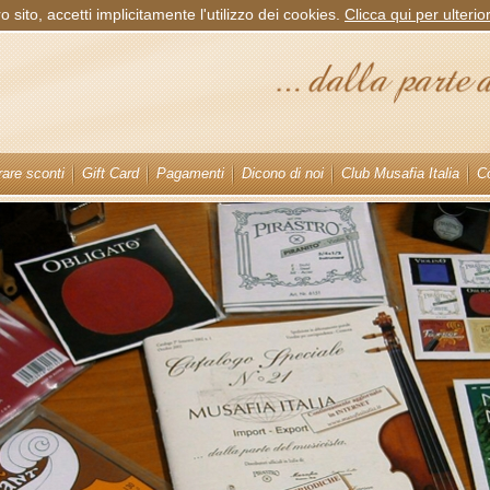
sito, accetti implicitamente l'utilizzo dei cookies.
Clicca qui per ulterio
are sconti
Gift Card
Pagamenti
Dicono di noi
Club Musafia Italia
Co