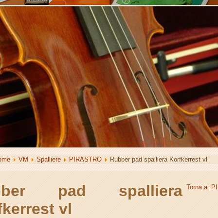
ome
VM
Spalliere
PIRASTRO
Rubber pad spalliera Korfkerrest vl
bber pad spalliera
Torna a: 
kerrest vl