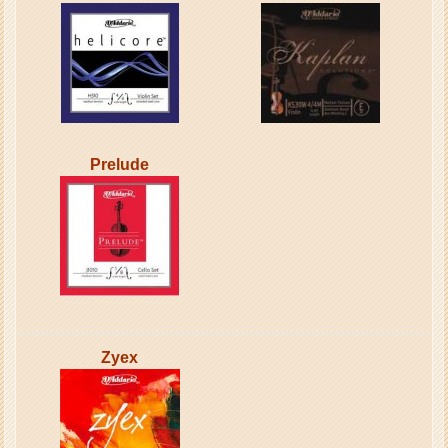
Prelude
Zyex